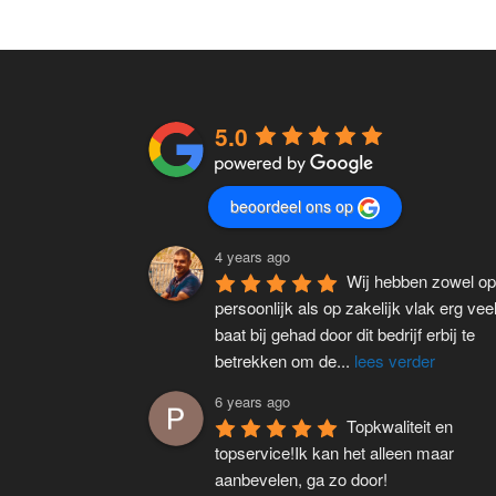
5.0
beoordeel ons op
4 years ago
Wij hebben zowel op
persoonlijk als op zakelijk vlak erg veel
baat bij gehad door dit bedrijf erbij te 
betrekken om de
...
lees verder
6 years ago
Topkwaliteit en 
topservice!Ik kan het alleen maar 
aanbevelen, ga zo door!